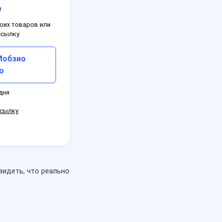
е
оих товаров или
ссылку.
Мобзио
о
 дня
ссылку
видеть, что реально