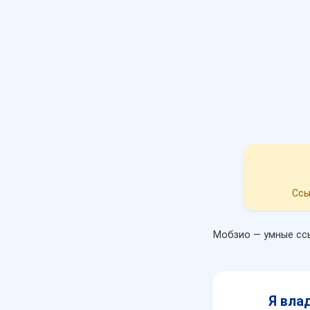
Ссы
Мобзио — умные ссы
Я вла