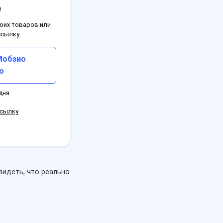
е
оих товаров или
ссылку.
Мобзио
о
 дня
ссылку
видеть, что реально