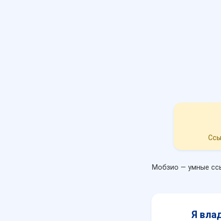
Ссы
Мобзио — умные ссы
Я вла